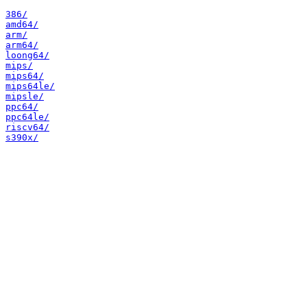
386/
amd64/
arm/
arm64/
loong64/
mips/
mips64/
mips64le/
mipsle/
ppc64/
ppc64le/
riscv64/
s390x/