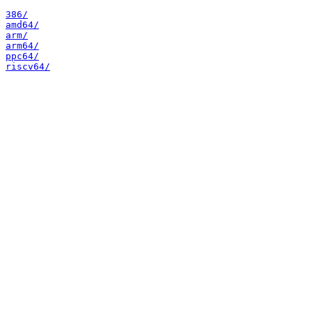
386/
amd64/
arm/
arm64/
ppc64/
riscv64/